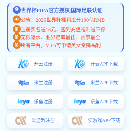
首页
/
体育资讯
/ 正文