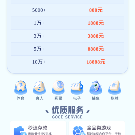
读者提供全面而深入的理解。
1、会议背景及重要性
拉波尔塔作为巴塞罗那足球俱乐部的主席，一直以来
都致力于为球队引入优秀人才并保持竞争力。在当前
足球市场上，续约关键球员显得尤为重要。弗里克莱
万不仅是球队的核心前锋，更是攻城拔寨的重要人
物，他的表现直接关系到球队能否在各项赛事中取得
佳绩。因此，这次与扎哈维的会晤显然具有深远意
义。
此外，扎哈维作为弗里克莱万的经纪人，其在国际足
坛的影响力不容小觑。他代表的不仅仅是一名球员，
更是涉及多个潜在商业合作机会。因此，在这样的背
景下，拉波尔塔选择直接与扎哈维会面，可以说是为