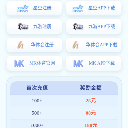
2026-07-09 02:04
0 次阅读
拉波尔塔与扎哈维会晤深入讨论弗里克莱
万续约事宜
本文将围绕“拉波尔塔与扎哈维会晤深入讨论弗里克莱
万续约事宜”这一主题进行详细探讨。首先，文章将从
会议背景出发，分析这次会晤的必要性和重要性。接
着，将探讨双方在续约谈判中可能面临的挑战与机
遇。随后，文章将具体分析弗里克莱万作为球员的价
值与影响力，以及他对巴萨未来发展的意义。最后，
将总结会议成果及其对巴萨未来战略的影响，以期为